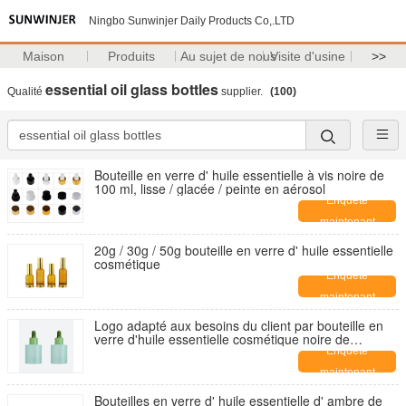
Ningbo Sunwinjer Daily Products Co,.LTD
Maison
Produits
Au sujet de nous
Visite d'usine
>>
essential oil glass bottles
Qualité
supplier.
(100)
Bouteille en verre d' huile essentielle à vis noire de
100 ml, lisse / glacée / peinte en aérosol
Enquête
maintenant
20g / 30g / 50g bouteille en verre d' huile essentielle
cosmétique
Enquête
maintenant
Logo adapté aux besoins du client par bouteille en
verre d'huile essentielle cosmétique noire de
1000pcs
Enquête
maintenant
Bouteilles en verre d' huile essentielle d' ambre de