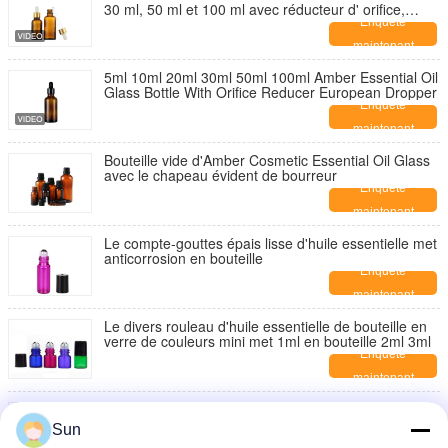
30 ml, 50 ml et 100 ml avec réducteur d' orifice,
gouttelier euro et bouchon anti- tamper
Enquête
maintenant
5ml 10ml 20ml 30ml 50ml 100ml Amber Essential Oil
Glass Bottle With Orifice Reducer European Dropper
Enquête
maintenant
Bouteille vide d'Amber Cosmetic Essential Oil Glass
avec le chapeau évident de bourreur
Enquête
maintenant
Le compte-gouttes épais lisse d'huile essentielle met
anticorrosion en bouteille
Enquête
maintenant
Le divers rouleau d'huile essentielle de bouteille en
verre de couleurs mini met 1ml en bouteille 2ml 3ml
Enquête
maintenant
L'huile essentielle vide en aluminium met les
bouteilles en bouteille en verre rechargeables d'huile
Sun
essentielle
Enquête