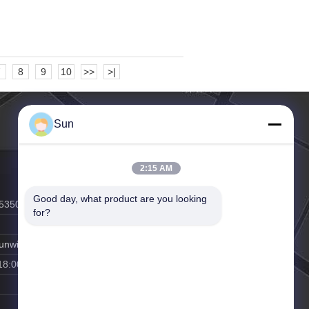
7
8
9
10
>>
>|
Sun
2:15 AM
Good day, what product are you looking 
53502
for?
unwinjer.com
18:00