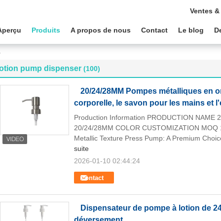
Ventes &
Aperçu
Produits
A propos de nous
Contact
Le blog
D
r
lotion pump dispenser
(100)
20/24/28MM Pompes métalliques en or 
corporelle, le savon pour les mains et 
Production Information PRODUCTION NAME 20
20/24/28MM COLOR CUSTOMIZATION MOQ 1
Metallic Texture Press Pump: A Premium Choic
suite
2026-01-10 02:44:24
Contact
Dispensateur de pompe à lotion de 2
déversement