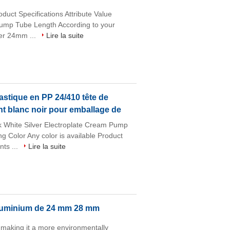
ct Specifications Attribute Value
pump Tube Length According to your
er 24mm ...
Lire la suite
astique en PP 24/410 tête de
nt blanc noir pour emballage de
k White Silver Electroplate Cream Pump
 Color Any color is available Product
ts ...
Lire la suite
aluminium de 24 mm 28 mm
, making it a more environmentally