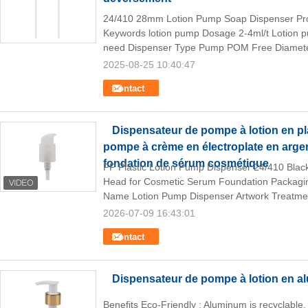
24/410 28mm Lotion Pump Soap Dispenser Produ
Keywords lotion pump Dosage 2-4ml/t Lotion 
need Dispenser Type Pump POM Free Diamet
2025-08-25 10:40:47
Contact
Dispensateur de pompe à lotion en pl
pompe à crème en électroplate en arge
fondation de sérum cosmétique
PP Plastic Lotion Pump Dispenser 24/410 Blac
Head for Cosmetic Serum Foundation Packaging
Name Lotion Pump Dispenser Artwork Treatmen
2026-07-09 16:43:01
Contact
Dispensateur de pompe à lotion en 
Benefits Eco-Friendly : Aluminum is recyclable