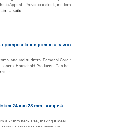
thetic Appeal : Provides a sleek, modern
Lire la suite
ur pompe à lotion pompe à savon
eams, and moisturizers. Personal Care :
itioners. Household Products : Can be
a suite
uminium 24 mm 28 mm, pompe à
ith a 24mm neck size, making it ideal