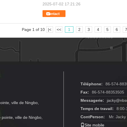
2025-07-02 17:21:26
Contact
Page 1 of 10
|<
<<
1
2
3
4
5
6
Téléphone:
86-574-883
Fax:
86-574-88353505
Messagerie:
jacky@nbs
inte, ville de Ningbo,
Temps de travail:
8:00-
ContPerson:
Mr. Jacky
pointe, ville de Ningbo,
Site mobile