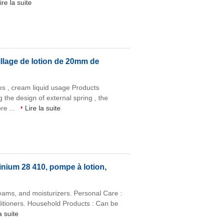
ire la suite
lage de lotion de 20mm de
s , cream liquid usage Products
 the design of external spring , the
re ...
Lire la suite
inium 28 410, pompe à lotion,
eams, and moisturizers. Personal Care :
itioners. Household Products : Can be
a suite