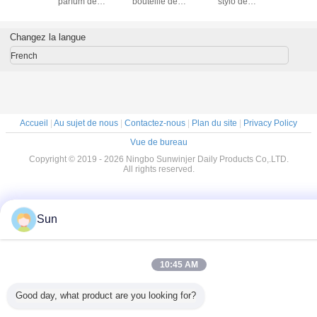
inium
parfum de
bouteille de
stylo de
rechargea
orée
bouteilles de jet et
parfum de stylo
pulvérisateur de
voyage d
d'eau de soins de
colore le contrat et
brume bouteille
la peau
le poids léger
de parfum de
Changez la langue
voyage de 5 ml
French
Accueil
|
Au sujet de nous
|
Contactez-nous
|
Plan du site
|
Privacy Policy
Vue de bureau
Copyright © 2019 - 2026 Ningbo Sunwinjer Daily Products Co,.LTD.
All rights reserved.
Sun
10:45 AM
Good day, what product are you looking for?