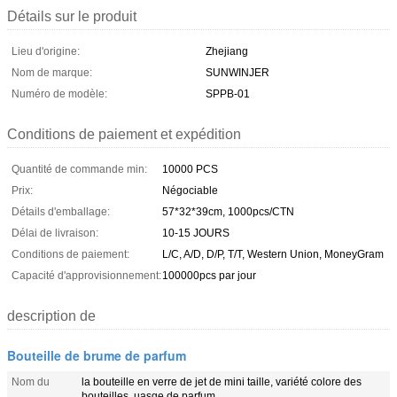
Détails sur le produit
Lieu d'origine:
Zhejiang
Nom de marque:
SUNWINJER
Numéro de modèle:
SPPB-01
Conditions de paiement et expédition
Quantité de commande min:
10000 PCS
Prix:
Négociable
Détails d'emballage:
57*32*39cm, 1000pcs/CTN
Délai de livraison:
10-15 JOURS
Conditions de paiement:
L/C, A/D, D/P, T/T, Western Union, MoneyGram
Capacité d'approvisionnement:
100000pcs par jour
description de
Bouteille de brume de parfum
Nom du
la bouteille en verre de jet de mini taille, variété colore des
bouteilles, uasge de parfum