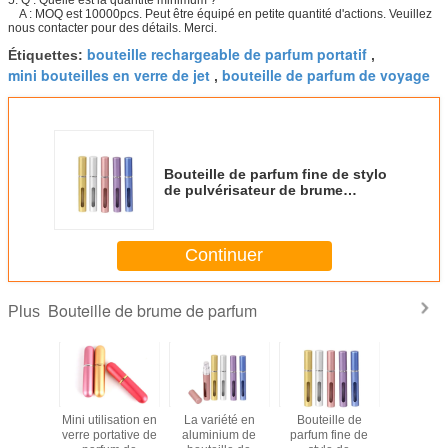
A : MOQ est 10000pcs. Peut être équipé en petite quantité d'actions. Veuillez
nous contacter pour des détails. Merci.
bouteille rechargeable de parfum portatif
Étiquettes:
,
mini bouteilles en verre de jet
bouteille de parfum de voyage
,
Bouteille de parfum fine de stylo
de pulvérisateur de brume
bouteille de parfum de voyage de
5 ml
Continuer
Bouteille de brume de parfum
Plus
lle de
Mini utilisation en
La variété en
Bouteille de
bouteil
 5ml en
verre portative de
aluminium de
parfum fine de
parf