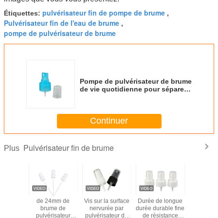
pulvérisateur fin de pompe de brume
Étiquettes:
,
Pulvérisateur fin de l'eau de brume
,
pompe de pulvérisateur de brume
Pompe de pulvérisateur de brume
de vie quotidienne pour séparer
le soin personnel de l'eau
cosmétique
Continuer
Pulvérisateur fin de brume
Plus
4 28/410
de 24mm de
Vis sur la surface
Durée de longue
Becs
tres de
brume de
nervurée par
durée durable fine
pulvérisat
um de
pulvérisateur
pulvérisateur de
de résistance
noirs et b