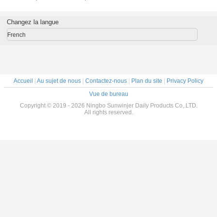
ateur de
longueur de tuyau
pompe de doigt
thermique de
bru
mpe
adaptée aux
avec de demi
pulvérisateur de
besoins du client
chapeaux de
brume de
Changez la langue
par flaque fine en
couverture
polypropylène
plastique non
French
Accueil
|
Au sujet de nous
|
Contactez-nous
|
Plan du site
|
Privacy Policy
Vue de bureau
Copyright © 2019 - 2026 Ningbo Sunwinjer Daily Products Co,.LTD.
All rights reserved.