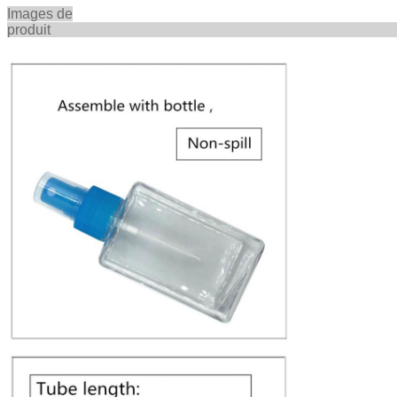
Images de
produ