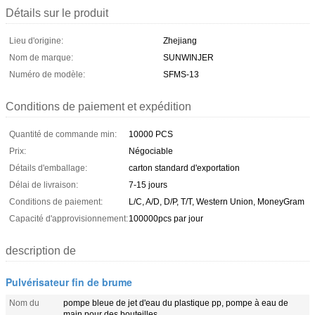
Détails sur le produit
Lieu d'origine:
Zhejiang
Nom de marque:
SUNWINJER
Numéro de modèle:
SFMS-13
Conditions de paiement et expédition
Quantité de commande min:
10000 PCS
Prix:
Négociable
Détails d'emballage:
carton standard d'exportation
Délai de livraison:
7-15 jours
Conditions de paiement:
L/C, A/D, D/P, T/T, Western Union, MoneyGram
Capacité d'approvisionnement:
100000pcs par jour
description de
Pulvérisateur fin de brume
Nom du
pompe bleue de jet d'eau du plastique pp, pompe à eau de
main pour des bouteilles