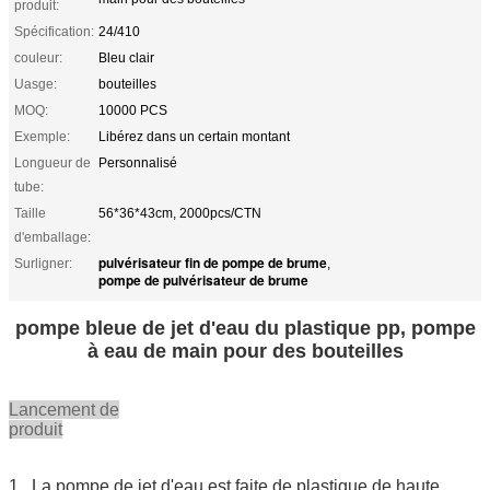
produit:
Spécification:
24/410
couleur:
Bleu clair
Uasge:
bouteilles
MOQ:
10000 PCS
Exemple:
Libérez dans un certain montant
Longueur de
Personnalisé
tube:
Taille
56*36*43cm, 2000pcs/CTN
d'emballage:
pulvérisateur fin de pompe de brume
Surligner:
,
pompe de pulvérisateur de brume
pompe bleue de jet d'eau du plastique pp, pompe
à eau de main pour des bouteilles
Lancement de
produit
1. La pompe de jet d'eau est faite de plastique de haute