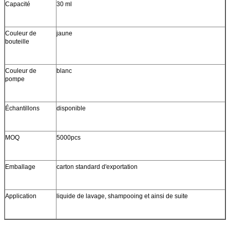
Capacité
30 ml
Couleur de
jaune
bouteille
Couleur de
blanc
pompe
Échantillons
disponible
MOQ
5000pcs
Emballage
carton standard d'exportation
Application
liquide de lavage, shampooing et ainsi de suite