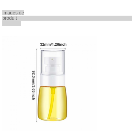
Images de
produi