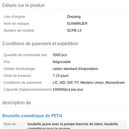
Détails sur le produit
Lieu d'origine:
Zhejiang
Nom de marque:
SUNWINJER
Numéro de modèle:
SCPB-13
Conditions de paiement et expédition
Quantité de commande min:
5000 pcs
Prix:
Négociable
Détails d'emballage:
carton standard d'exportation
Délai de livraison:
7-15 jours
Conditions de paiement:
L/C, A/D, D/P, T/T, Western Union, MoneyGram
Capacité d'approvisionnement:
100000pcs par jour
description de
Bouteille cosmétique de PETG
Nom du
bouteille jaune avec la pompe blanche de lotion, bouteille
cosmétique pour le voyage