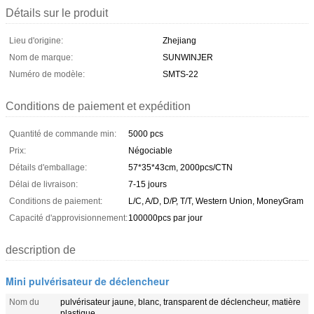
Détails sur le produit
Lieu d'origine:
Zhejiang
Nom de marque:
SUNWINJER
Numéro de modèle:
SMTS-22
Conditions de paiement et expédition
Quantité de commande min:
5000 pcs
Prix:
Négociable
Détails d'emballage:
57*35*43cm, 2000pcs/CTN
Délai de livraison:
7-15 jours
Conditions de paiement:
L/C, A/D, D/P, T/T, Western Union, MoneyGram
Capacité d'approvisionnement:
100000pcs par jour
description de
Mini pulvérisateur de déclencheur
Nom du
pulvérisateur jaune, blanc, transparent de déclencheur, matière
plastique