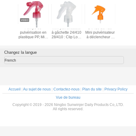
ateur en
Pompe de
Mini pulvérisateur
24/410 28/410
Pulvérisa
 de l'eau
pulvérisation en
à gâchette 24/410
Mini pulvérisateur
pompe à
24mm
plastique PP, Mini
28/410 : Clip Lock
à déclencheur à
pour le ne
pulvérisateur pour
anti-fuite, brume
bouton:
jardin,
fine de 0,3 ml
verrouillage de
pulvérisation
pour une
sécurité intégré,
Changez la langue
d'eau en plastique
utilisation dans le
dosage de
anti-déversement,
jardin et le salon
précision de 0,25
French
24/410
ml pour les soins
personnels
Accueil
|
Au sujet de nous
|
Contactez-nous
|
Plan du site
|
Privacy Policy
Vue de bureau
Copyright © 2019 - 2026 Ningbo Sunwinjer Daily Products Co,.LTD.
All rights reserved.