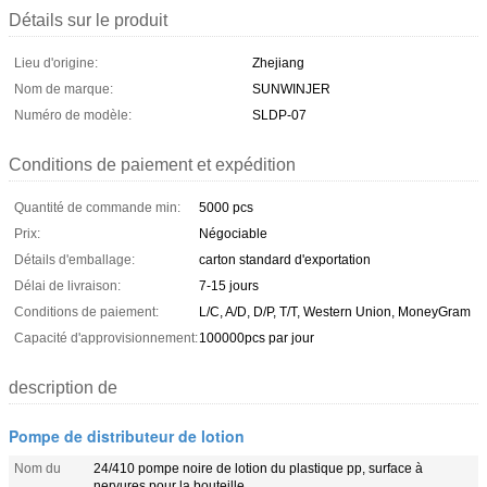
Détails sur le produit
Lieu d'origine:
Zhejiang
Nom de marque:
SUNWINJER
Numéro de modèle:
SLDP-07
Conditions de paiement et expédition
Quantité de commande min:
5000 pcs
Prix:
Négociable
Détails d'emballage:
carton standard d'exportation
Délai de livraison:
7-15 jours
Conditions de paiement:
L/C, A/D, D/P, T/T, Western Union, MoneyGram
Capacité d'approvisionnement:
100000pcs par jour
description de
Pompe de distributeur de lotion
Nom du
24/410 pompe noire de lotion du plastique pp, surface à
nervures pour la bouteille