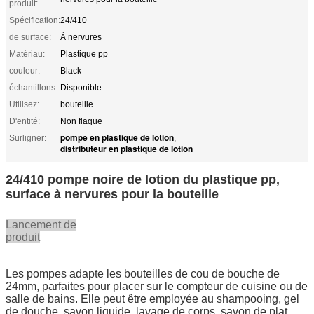
produit:
Spécification:
24/410
de surface:
À nervures
Matériau:
Plastique pp
couleur:
Black
échantillons:
Disponible
Utilisez:
bouteille
D'entité:
Non flaque
pompe en plastique de lotion
Surligner:
,
distributeur en plastique de lotion
24/410 pompe noire de lotion du plastique pp,
surface à nervures pour la bouteille
Lancement de
produit
Les pompes adapte les bouteilles de cou de bouche de
24mm, parfaites pour placer sur le compteur de cuisine ou de
salle de bains. Elle peut être employée au shampooing, gel
de douche, savon liquide, lavage de corps, savon de plat,