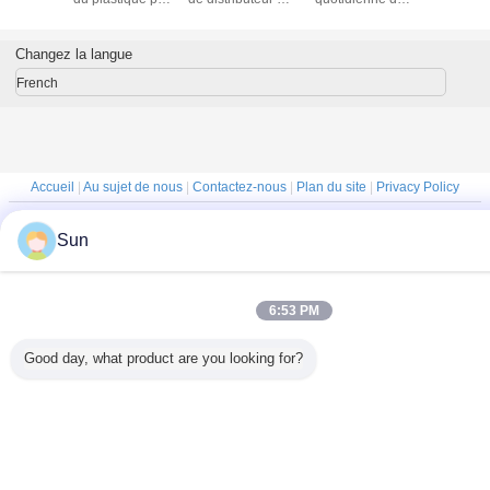
de lotion de
savon liquide non
pompe de
Size 20m
pompe noire de
pour des
distributeur de
distributeur 28mm
bouteilles
lotion de corps de
Changez la langue
gel de douche
French
Accueil
|
Au sujet de nous
|
Contactez-nous
|
Plan du site
|
Privacy Policy
Vue de bureau
Sun
Copyright © 2019 - 2026 Ningbo Sunwinjer Daily Products Co,.LTD.
All rights reserved.
6:53 PM
Good day, what product are you looking for?