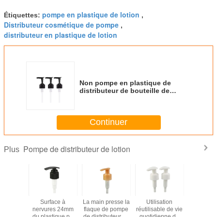
pompe en plastique de lotion
Étiquettes:
,
Distributeur cosmétique de pompe
,
distributeur en plastique de lotion
Non pompe en plastique de
distributeur de bouteille de
distributeur cosmétique de
pompe de flaque
Continuer
Pompe de distributeur de lotion
Plus
pompe de
Surface à
La main presse la
Utilisation
Pompe l
uteur de
nervures 24mm
flaque de pompe
réutilisable de vie
28mm
ion
du plastique pp
de distributeur de
quotidienne de
plastique 