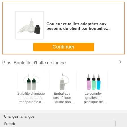
Couleur et tailles adaptées aux
besoins du client par bouteilles
en plastique carrées de compte-
gouttes de compression de
forme
Continuer
Bouteille d'huile de fumée
Plus
lles en
Stabilité chimique
Emballage
Le compte-
L'animal f
que de
inodore durable
cosmétique
gouttes en
transpa
gouttes
transparente de
liquide non
plastique de
miniature
de fumée
bouteille d'huile
toxique de la
compression de
ml met s
IMAL
de fumée bonne
preuve E de fuite
couleurs multi met
bouteille 
 d'huile
de bouteille
le vert en bouteille
chapeau ré
Changez la langue
e en acier
d'huile de fumée
pourpre avec la
d'enf
bouteille
couverture
French