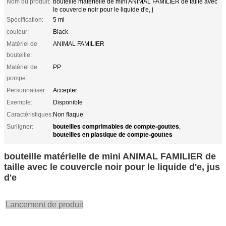
Nom du produit:
bouteille matérielle de mini ANIMAL FAMILIER de taille avec
le couvercle noir pour le liquide d'e, j
Spécification:
5 ml
couleur:
Black
Matériel de
ANIMAL FAMILIER
bouteille:
Matériel de
PP
pompe:
Personnaliser:
Accepter
Exemple:
Disponible
Caractéristiques:
Non flaque
bouteilles comprimables de compte-gouttes
Surligner:
,
bouteilles en plastique de compte-gouttes
bouteille matérielle de mini ANIMAL FAMILIER de
taille avec le couvercle noir pour le liquide d'e, jus
d'e
Lancement de produit