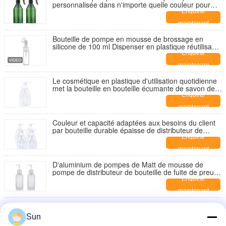
personnalisée dans n'importe quelle couleur pour
l'industrie cosmétique
Enquête
maintenant
Bouteille de pompe en mousse de brossage en
silicone de 100 ml Dispenser en plastique réutilisable
pour le nettoyage du visage Pompes à savon
Enquête
Dispenser bouteille mousseuse
maintenant
Le cosmétique en plastique d'utilisation quotidienne
met la bouteille en bouteille écumante de savon de
pompe blanche
Enquête
maintenant
Couleur et capacité adaptées aux besoins du client
par bouteille durable épaisse de distributeur de
pompe de mousse
Enquête
maintenant
D'aluminium de pompes de Matt de mousse de
pompe de distributeur de bouteille de fuite de preuve
flaque non
Enquête
maintenant
Bouteille de pompe en mousse PET de 120 ml avec
bouchon de pinceau
Sun
Enquête