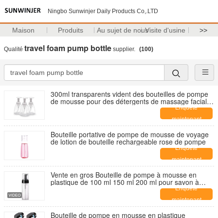
Ningbo Sunwinjer Daily Products Co,.LTD
Maison
Produits
Au sujet de nous
Visite d'usine
>>
travel foam pump bottle
Qualité
supplier.
(100)
300ml transparents vident des bouteilles de pompe
de mousse pour des détergents de massage facial
de shampooings
Enquête
maintenant
Bouteille portative de pompe de mousse de voyage
de lotion de bouteille rechargeable rose de pompe
Enquête
maintenant
Vente en gros Bouteille de pompe à mousse en
plastique de 100 ml 150 ml 200 ml pour savon à
mousse
Enquête
maintenant
Bouteille de pompe en mousse en plastique