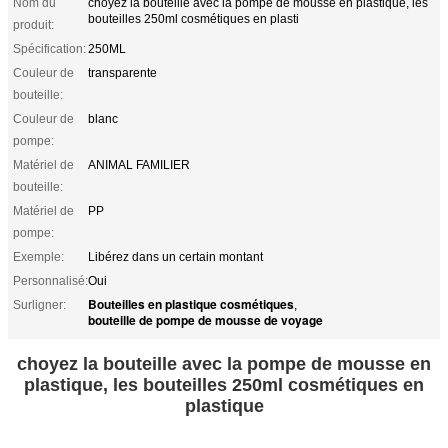
Nom du
choyez la bouteille avec la pompe de mousse en plastique, les
bouteilles 250ml cosmétiques en plasti
produit:
Spécification:
250ML
Couleur de
transparente
bouteille:
Couleur de
blanc
pompe:
Matériel de
ANIMAL FAMILIER
bouteille:
Matériel de
PP
pompe:
Exemple:
Libérez dans un certain montant
Personnalisé:
Oui
Bouteilles en plastique cosmétiques
Surligner:
,
bouteille de pompe de mousse de voyage
choyez la bouteille avec la pompe de mousse en
plastique, les bouteilles 250ml cosmétiques en
plastique