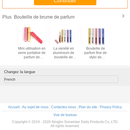
Continuer
Bouteille de brume de parfum
Plus
lle de
Mini utilisation en
La variété en
Bouteille de
bouteil
 5ml en
verre portative de
aluminium de
parfum fine de
parf
inium
parfum de
bouteille de
stylo de
rechargea
orée
bouteilles de jet et
parfum de stylo
pulvérisateur de
voyage d
d'eau de soins de
colore le contrat et
brume bouteille
la peau
le poids léger
de parfum de
Changez la langue
voyage de 5 ml
French
Accueil
|
Au sujet de nous
|
Contactez-nous
|
Plan du site
|
Privacy Policy
Vue de bureau
Copyright © 2019 - 2026 Ningbo Sunwinjer Daily Products Co,.LTD.
All rights reserved.