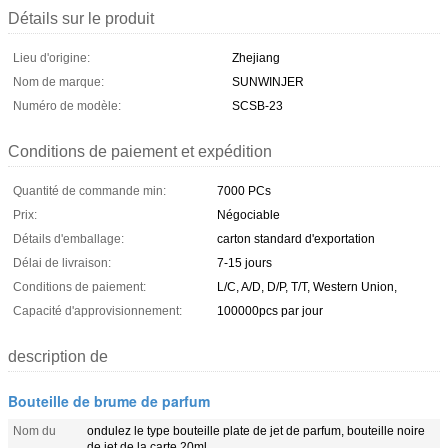
Détails sur le produit
Lieu d'origine:
Zhejiang
Nom de marque:
SUNWINJER
Numéro de modèle:
SCSB-23
Conditions de paiement et expédition
Quantité de commande min:
7000 PCs
Prix:
Négociable
Détails d'emballage:
carton standard d'exportation
Délai de livraison:
7-15 jours
Conditions de paiement:
L/C, A/D, D/P, T/T, Western Union,
Capacité d'approvisionnement:
100000pcs par jour
description de
Bouteille de brume de parfum
Nom du
ondulez le type bouteille plate de jet de parfum, bouteille noire
de jet de la carte 20ml