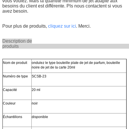
vous voulez.
Mais la quantité minimum de jet adapté aux
besoins du client est différente. Pls nous contactent si vous
avez besoin.
Pour plus de produits,
cliquez sur ici
. Merci.
Description de
produi
Nom de produit
ondulez le type bouteille plate de jet de parfum, bouteille
noire de jet de la carte 20ml
Numéro de type
SCSB-23
Capacité
20 ml
Couleur
noir
Échantillons
disponible